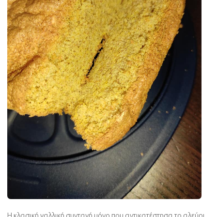
Η κλασική γαλλική συνταγή μόνο που αντικατέστησα το αλεύρι