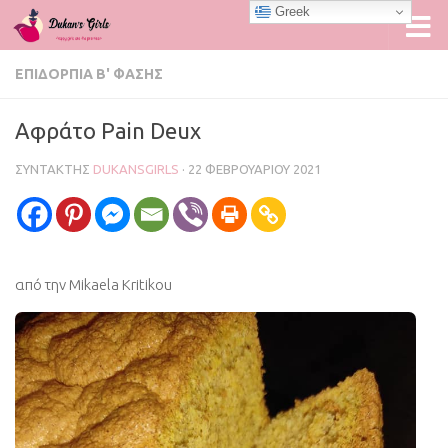
Greek
Skip to content
ΕΠΙΔΌΡΠΙΑ Β' ΦΆΣΗΣ
Αφράτο Pain Deux
ΣΥΝΤΆΚΤΗΣ
DUKANSGIRLS
·
22 ΦΕΒΡΟΥΑΡΊΟΥ 2021
από την Mikaela Kritikou