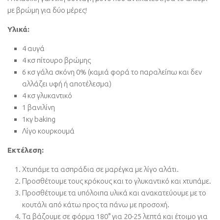
με βρώμη για δύο μέρες!
Υλικά:
4 αυγά
4 κσ πίτουρο βρώμης
6 κσ γάλα σκόνη 0% (καμιά φορά το παραλείπω και δεν
αλλάζει υφή ή αποτέλεσμα)
4 κσ γλυκαντικό
1 βανιλίνη
1κγ baking
Λίγο κουρκουμά
Εκτέλεση:
Χτυπάμε τα ασπράδια σε μαρέγκα με λίγο αλάτι.
Προσθέτουμε τους κρόκους και το γλυκαντικό και χτυπάμε.
Προσθέτουμε τα υπόλοιπα υλικά και ανακατεύουμε με το
κουτάλι από κάτω προς τα πάνω με προσοχή.
Τα βάζουμε σε φόρμα 180° για 20-25 λεπτά και έτοιμο για