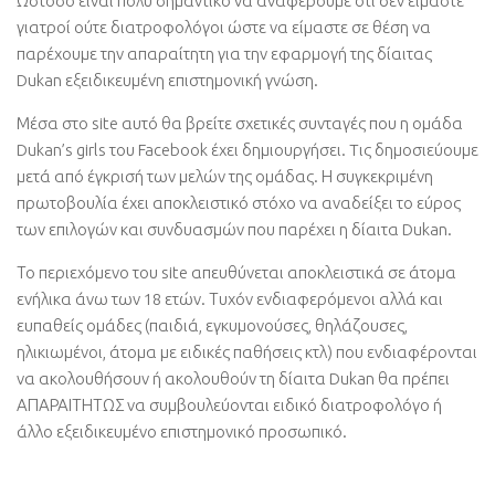
Ωστόσο είναι πολύ σημαντικό να αναφέρουμε ότι δεν είμαστε
γιατροί ούτε διατροφολόγοι ώστε να είμαστε σε θέση να
παρέχουμε την απαραίτητη για την εφαρμογή της δίαιτας
Dukan εξειδικευμένη επιστημονική γνώση.
Μέσα στο site αυτό θα βρείτε σχετικές συνταγές που η ομάδα
Dukan’s girls του Facebook έχει δημιουργήσει. Tις δημοσιεύουμε
μετά από έγκρισή των μελών της ομάδας. Η συγκεκριμένη
πρωτοβουλία έχει αποκλειστικό στόχο να αναδείξει το εύρος
των επιλογών και συνδυασμών που παρέχει η δίαιτα Dukan.
Το περιεχόμενο του site απευθύνεται αποκλειστικά σε άτομα
ενήλικα άνω των 18 ετών. Τυχόν ενδιαφερόμενοι αλλά και
ευπαθείς ομάδες (παιδιά, εγκυμονούσες, θηλάζουσες,
ηλικιωμένοι, άτομα με ειδικές παθήσεις κτλ) που ενδιαφέρονται
να ακολουθήσουν ή ακολουθούν τη δίαιτα Dukan θα πρέπει
ΑΠΑΡΑΙΤΗΤΩΣ να συμβουλεύονται ειδικό διατροφολόγο ή
άλλο εξειδικευμένο επιστημονικό προσωπικό.