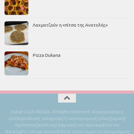
Λαχματζούν η «πίτσα της Ανατολής»
Pizza Dukana
Dukan's Girls ©2026. All Rights Reserved. Απαγορεύεται η
αναδημοσίευση, αντιγραφή ή αναπαραγωγή (ολική/μερική/
περιληπτική/κατά παράφραση) του περιεχομένου του
dukansgirls.com με οποιονδήποτε τρόπο χωρίς τη προηγούμενη