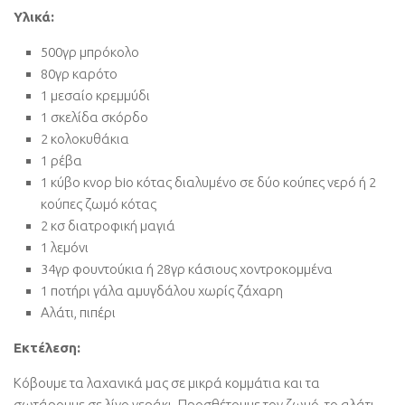
Υλικά:
500γρ μπρόκολο
80γρ καρότο
1 μεσαίο κρεμμύδι
1 σκελίδα σκόρδο
2 κολοκυθάκια
1 ρέβα
1 κύβο κνορ bio κότας διαλυμένο σε δύο κούπες νερό ή 2
κούπες ζωμό κότας
2 κσ διατροφική μαγιά
1 λεμόνι
34γρ φουντούκια ή 28γρ κάσιους χοντροκομμένα
1 ποτήρι γάλα αμυγδάλου χωρίς ζάχαρη
Αλάτι, πιπέρι
Εκτέλεση:
Κόβουμε τα λαχανικά μας σε μικρά κομμάτια και τα
σωτάρουμε σε λίγο νεράκι. Προσθέτουμε τον ζωμό, το αλάτι