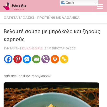
Greek
Skip to content
ΦΑΓΗΤΆ Β' ΦΆΣΗΣ - ΠΡΩΤΕΪ́ΝΗ ΜΕ ΛΑΧΑΝΙΚΆ
Βελουτέ σούπα με μπρόκολο και ξηρούς
καρπούς
ΣΥΝΤΆΚΤΗΣ
DUKANSGIRLS
·
24 ΦΕΒΡΟΥΑΡΊΟΥ 2021
από την Christina Papayiannaki