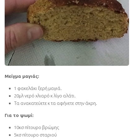
Μείγμα μαγιάς:
1 φακελάκι ξερή μαγιά.
20μλ νερό χλιαρό κ λίγο αλάτι.
Τα ανακατεύετε κ τα αφήνετε στην άκρη.
Για το ψωμί:
10κσ πίτουρο βρώμης
5κσ πίτουρο σταριού