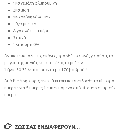
1κσ γεμάτη αλμπουμινη
2κσ μιξ 1
5κσ σκόνη γάλα 0%
10γρ μπεικιν
Λίγο αλάτι κ πιπέρι.
3 αυγά
1 γιαουρτι 0%
Ανακατεύω όλες τις σκόνες, προσθέτω αυγά, γιαούρτι, το
μείγμα της μαγιάς και στο τέλος το μπέικιν.
Ψήνω 30-35 λεπτά, στον αέρα 170 βαθμούς!
Από Β φάση χωρίς ανεκτά κι έχει καταναλωθεί το πίτουρο
ημέρας για 5 ημέρες,1 επιτρεπόμενο από πίτουρο σταριού/
ημέρα.
ΊΣΩΣ ΣΑΣ ΕΝΔΙΑΦΈΡΟΥΝ…