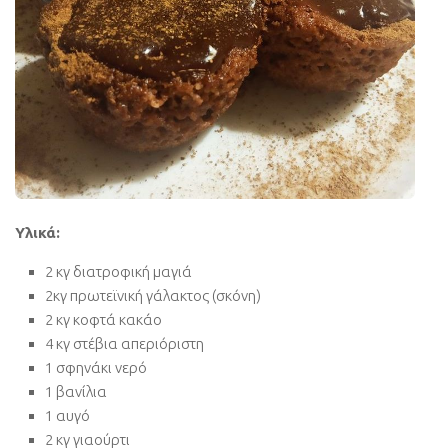
Υλικά:
2 κγ διατροφική μαγιά
2κγ πρωτεϊνική γάλακτος (σκόνη)
2 κγ κοφτά κακάο
4 κγ στέβια απεριόριστη
1 σφηνάκι νερό
1 βανίλια
1 αυγό
2 κγ γιαούρτι