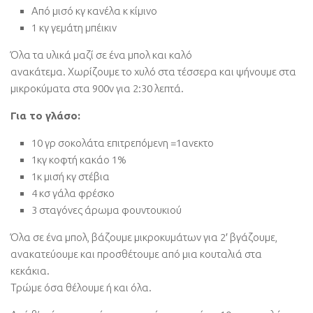
Από μισό κγ κανέλα κ κίμινο
1 κγ γεμάτη μπέικιν
Όλα τα υλικά μαζί σε ένα μπολ και καλό
ανακάτεμα. Χωρίζουμε το χυλό στα τέσσερα και ψήνουμε στα
μικροκύματα στα 900v για 2:30 λεπτά.
Για το γλάσο:
10 γρ σοκολάτα επιτρεπόμενη =1ανεκτο
1κγ κοφτή κακάο 1%
1κ μισή κγ στέβια
4 κσ γάλα φρέσκο
3 σταγόνες άρωμα φουντουκιού
Όλα σε ένα μπολ, βάζουμε μικροκυμάτων για 2′ βγάζουμε,
ανακατεύουμε και προσθέτουμε από μια κουταλιά στα
κεκάκια.
Τρώμε όσα θέλουμε ή και όλα.