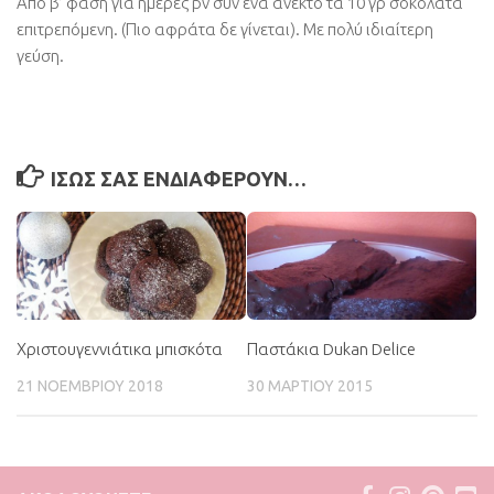
Από β’ φάση για ημέρες pv συν ένα ανεκτό τα 10 γρ σοκολάτα
επιτρεπόμενη. (Πιο αφράτα δε γίνεται). Με πολύ ιδιαίτερη
γεύση.
ΊΣΩΣ ΣΑΣ ΕΝΔΙΑΦΈΡΟΥΝ…
Χριστουγεννιάτικα μπισκότα
Παστάκια Dukan Delice
21 ΝΟΕΜΒΡΊΟΥ 2018
30 ΜΑΡΤΊΟΥ 2015