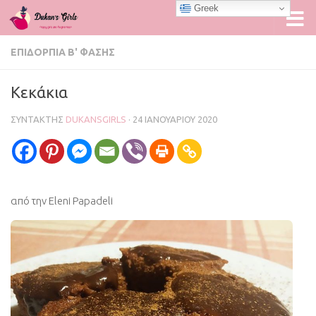
Greek
Skip to content
ΕΠΙΔΌΡΠΙΑ Β' ΦΆΣΗΣ
Κεκάκια
ΣΥΝΤΆΚΤΗΣ
DUKANSGIRLS
·
24 ΙΑΝΟΥΑΡΊΟΥ 2020
από την Eleni Papadeli