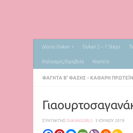
Δίαιτα Dukan
Dukan 2 – 7 Steps
Τ
Θηλασμός/Εφηβεία
Nηστεία
ΦΑΓΗΤΆ Β' ΦΆΣΗΣ - ΚΑΘΑΡΉ ΠΡΩΤΕΪ́
Γιαουρτοσαγανά
ΣΥΝΤΆΚΤΗΣ
DUKANSGIRLS
·
3 ΙΟΥΛΊΟΥ 2019