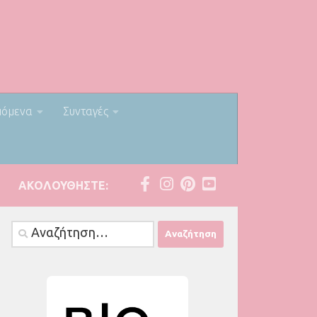
πόμενα
Συνταγές
ΑΚΟΛΟΥΘΉΣΤΕ:
Αναζήτηση
για: