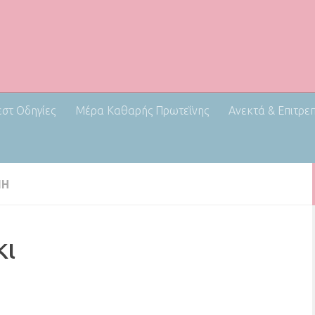
εστ Οδηγίες
Μέρα Καθαρής Πρωτεΐνης
Ανεκτά & Επιτρε
ΝΗ
κι