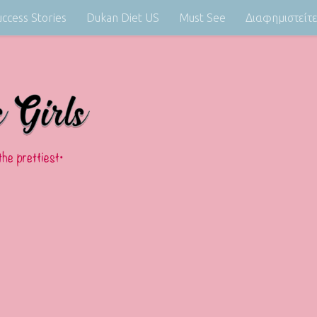
uccess Stories
Dukan Diet US
Must See
Διαφημιστείτ