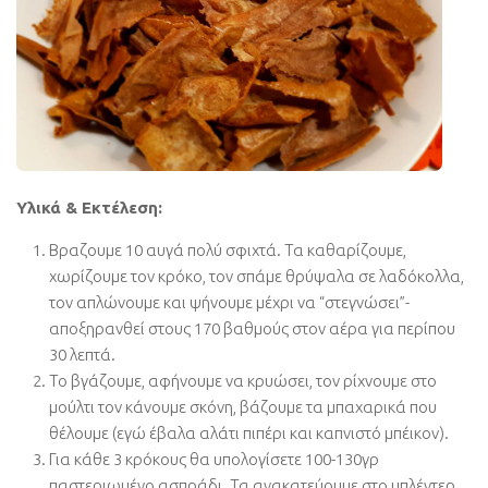
Υλικά & Εκτέλεση:
Βραζουμε 10 αυγά πολύ σφιχτά. Τα καθαρίζουμε,
χωρίζουμε τον κρόκο, τον σπάμε θρύψαλα σε λαδόκολλα,
τον απλώνουμε και ψήνουμε μέχρι να “στεγνώσει”-
αποξηρανθεί στους 170 βαθμούς στον αέρα για περίπου
30 λεπτά.
Το βγάζουμε, αφήνουμε να κρυώσει, τον ρίχνουμε στο
μούλτι τον κάνουμε σκόνη, βάζουμε τα μπαχαρικά που
θέλουμε (εγώ έβαλα αλάτι πιπέρι και καπνιστό μπέικον).
Για κάθε 3 κρόκους θα υπολογίσετε 100-130γρ
παστεριωμένο ασπράδι. Τα ανακατεύουμε στο μπλέντερ