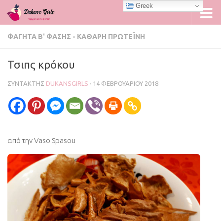
Greek
Skip to content
ΦΑΓΗΤΆ Β' ΦΆΣΗΣ - ΚΑΘΑΡΉ ΠΡΩΤΕΪ́ΝΗ
Τσιπς κρόκου
ΣΥΝΤΆΚΤΗΣ
DUKANSGIRLS
·
14 ΦΕΒΡΟΥΑΡΊΟΥ 2018
από την Vaso Spasou