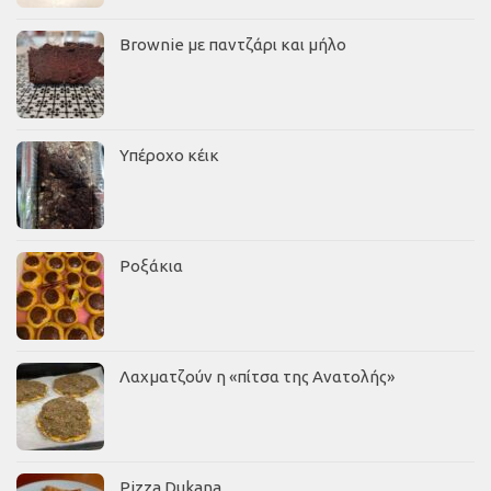
Brownie με παντζάρι και μήλο
Υπέροχο κέικ
Ροξάκια
Λαχματζούν η «πίτσα της Ανατολής»
Pizza Dukana