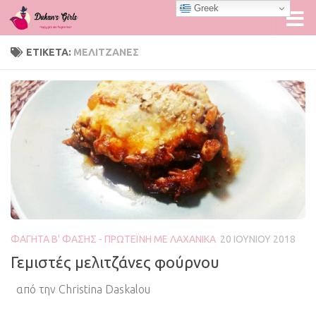
Greek
Skip to content
ΕΤΙΚΈΤΑ:
ΜΕΛΙΤΖΆΝΕΣ
ΦΑΓΗΤΆ Β' ΦΆΣΗΣ - ΠΡΩΤΕΪ́ΝΗ ΜΕ ΛΑΧΑΝΙΚΆ
20 ΙΟΥΝΊΟΥ 2018
Γεμιστές μελιτζάνες φούρνου
από την Christina Daskalou