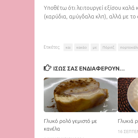
Υποθέτω ότι λειτουργεί εξίσου καλά
(καρύδια, αμύγδαλα κλπ), αλλά με το 
Ετικέτες:
και
κακάο
με
Πόριτζ
πορτοκάλι
ΊΣΩΣ ΣΑΣ ΕΝΔΙΑΦΈΡΟΥΝ…
Γλυκό ρολό γεμιστό με
Γλυκιά 
κανέλα
16 ΣΕΠΤΕ