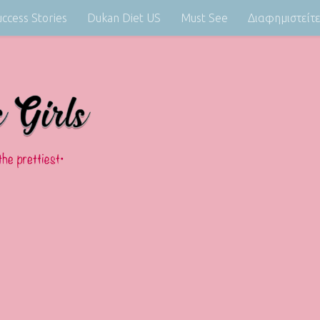
uccess Stories
Dukan Diet US
Must See
Διαφημιστείτ