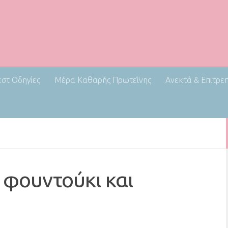
εστ Οδηγίες
Μέρα Καθαρής Πρωτεΐνης
Ανεκτά & Επιτρε
 φουντούκι και