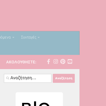
πόμενα
Συνταγές
ΑΚΟΛΟΥΘΉΣΤΕ:
Αναζήτηση
για: