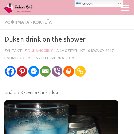
Greek
Skip to content
ΡΟΦΉΜΑΤΑ - ΚΟΚΤΈΙΛ
Dukan drink on the shower
ΣΥΝΤΆΚΤΗΣ
DUKANSGIRLS
· ΔΗΜΟΣΙΕΎΤΗΚΕ
10 ΙΟΥΛΊΟΥ 2017
·
ΕΝΗΜΕΡΏΘΗΚΕ
15 ΣΕΠΤΕΜΒΡΊΟΥ 2018
από την Katerina Christidou