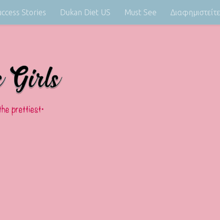
uccess Stories
Dukan Diet US
Must See
Διαφημιστείτ