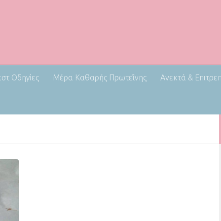
εστ Οδηγίες
Μέρα Καθαρής Πρωτεΐνης
Ανεκτά & Επιτρε