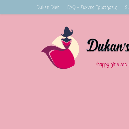
Dukan Diet
FAQ – Συχνές Ερωτήσεις
S
Skip to content