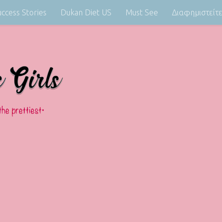
uccess Stories
Dukan Diet US
Must See
Διαφημιστείτ