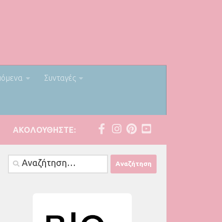
πόμενα
Συνταγές
ΑΚΟΛΟΥΘΉΣΤΕ:
Αναζήτηση
για: