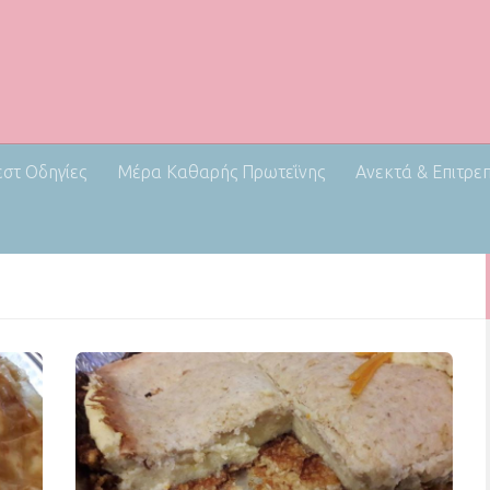
εστ Οδηγίες
Μέρα Καθαρής Πρωτεΐνης
Ανεκτά & Επιτρε