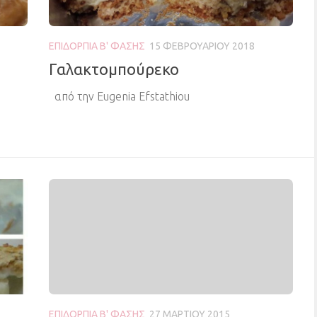
ΕΠΙΔΌΡΠΙΑ Β' ΦΆΣΗΣ
15 ΦΕΒΡΟΥΑΡΊΟΥ 2018
Γαλακτομπούρεκο
από την Eugenia Efstathiou
ΕΠΙΔΌΡΠΙΑ Β' ΦΆΣΗΣ
27 ΜΑΡΤΊΟΥ 2015